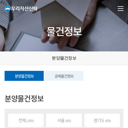
물건정보
분양물건정보
분양물건정보
공매물건정보
분양물건정보
전체
서울
경기도
(180)
(46)
(69)