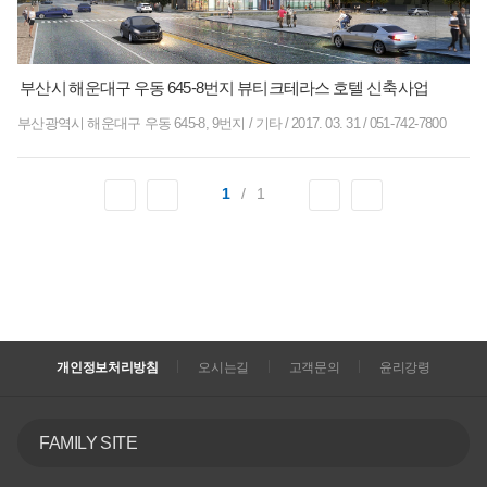
부산시 해운대구 우동 645-8번지 뷰티크테라스 호텔 신축사업
부산광역시 해운대구 우동 645-8, 9번지
/
기타
/
2017. 03. 31
/
051-742-7800
1
/
1
개인정보처리방침
오시는길
고객문의
윤리강령
FAMILY SITE