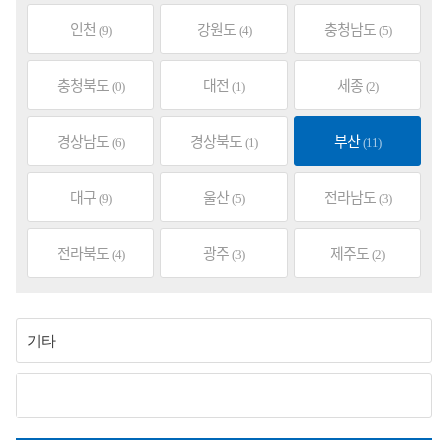
인천
강원도
충청남도
(9)
(4)
(5)
충청북도
대전
세종
(0)
(1)
(2)
경상남도
경상북도
부산
(6)
(1)
(11)
대구
울산
전라남도
(9)
(5)
(3)
전라북도
광주
제주도
(4)
(3)
(2)
기타