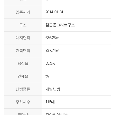
입주시기
2014. 01. 31
구조
철근콘크리트구조
대지면적
636.23㎡
건축면적
797.74㎡
용적율
59.9%
건폐율
%
난방종류
개별난방
주차대수
115대
위탁사
모아씨엔씨㈜