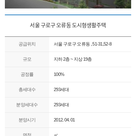
서울 구로구 오류동 도시형생활주택
공급위치
서울 구로구 오류동 , 51-31,52-8
규모
지하 2층 ~ 지상 19층
공정률
100%
총세대수
293세대
분양세대수
293세대
분양시기
2012. 04. 01
면적
㎡