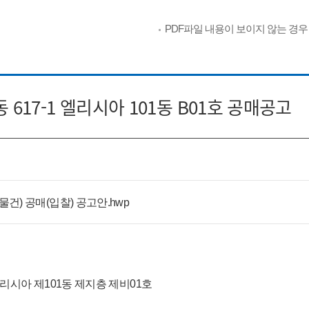
PDF파일 내용이 보이지 않는 경
617-1 엘리시아 101동 B01호 공매공고
일반물건) 공매(입찰) 공고안.hwp
엘리시아 제101동 제지층 제비01호