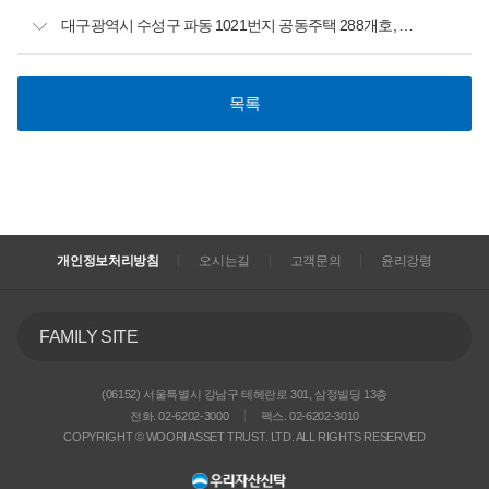
대구광역시 수성구 파동 1021번지 공동주택 288개호, 근린생활시설 6개실 매각
목록
개인정보처리방침
오시는길
고객문의
윤리강령
FAMILY SITE
(06152) 서울특별시 강남구 테헤란로 301, 삼정빌딩 13층
전화. 02-6202-3000
팩스. 02-6202-3010
COPYRIGHT © WOORI ASSET TRUST. LTD. ALL RIGHTS RESERVED