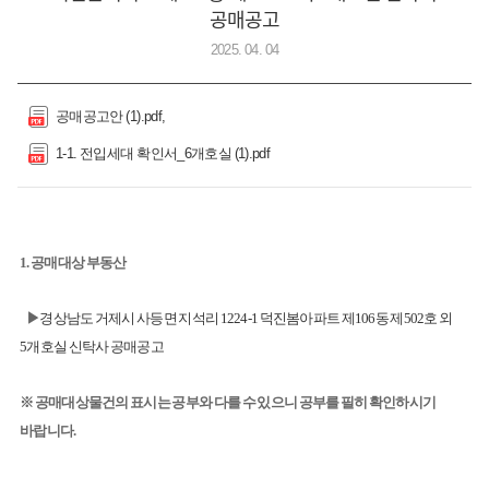
공매공고
2025. 04. 04
공매공고안 (1).pdf
1-1. 전입세대 확인서_6개호실 (1).pdf
1. 공매대상 부동산
▶
경상남도 거제시 사등면 지석리 1224-1 덕진봄아파트 제106동 제502호 외
5개호실 신탁사 공매공고
※ 공매대상물건의 표시는 공부와 다를 수 있으니 공부를 필히 확인하시기
바랍니다.