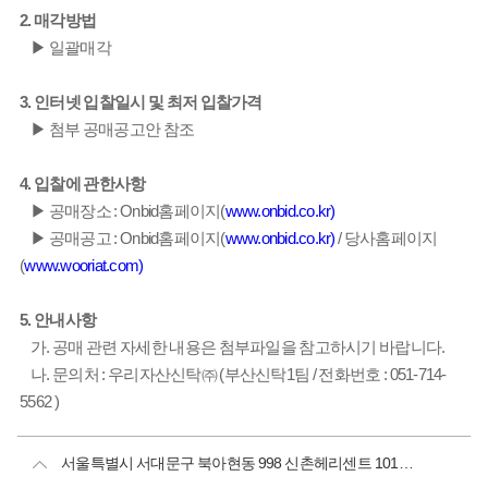
2. 매각방법
▶ 일괄매각
3. 인터넷 입찰일시 및 최저 입찰가격
▶ 첨부 공매공고안 참조
4. 입찰에 관한사항
▶ 공매장소 : Onbid홈페이지(
www.onbid.co.kr)
▶ 공매공고 : Onbid홈페이지(
www.onbid.co.kr)
/ 당사홈페이지
(
www.wooriat.com)
5. 안내사항
가. 공매 관련 자세한 내용은 첨부파일을 참고하시기 바랍니다.
나. 문의처 : 우리자산신탁㈜ (부산신탁1팀 / 전화번호 : 051-714-
5562 )
서울특별시 서대문구 북아현동 998 신촌헤리센트 101호 외 17개호 공매공고