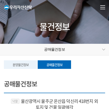
물건정보
공매물건정보
분양물건정보
공매물건정보
공매물건정보
울산광역시 울주군 온산읍 덕신리 418번지 외
낙찰
토지 및 건물 일괄매각