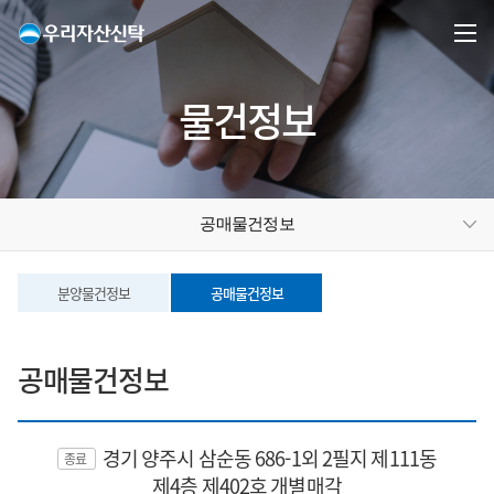
물건정보
공매물건정보
분양물건정보
공매물건정보
공매물건정보
경기 양주시 삼순동 686-1외 2필지 제111동
종료
제4층 제402호 개별매각