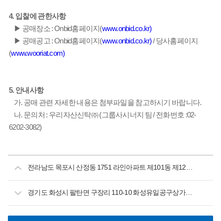
4. 입찰에 관한사항
▶ 공매장소 : Onbid홈페이지(
www.onbid.co.kr)
▶ 공매공고 : Onbid홈페이지(
www.onbid.co.kr)
/ 당사홈페이지
(
www.wooriat.com)
5. 안내사항
가. 공매 관련 자세한 내용은 첨부파일을 참고하시기 바랍니다.
나. 문의처 : 우리자산신탁㈜ (그룹사시너지 팀 / 전화번호 :02-
6202-3082)
전라남도 목포시 산정동 1751 라인아파트 제101동 제12층 제1204호 개별매각
경기도 화성시 팔탄면 구장리 110-10 화성유일공구상가에프 제에프단지1동 101호 외 11개호 신탁사 공매