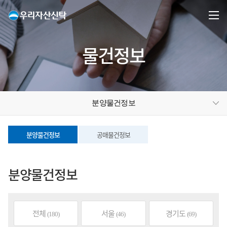
물건정보
분양물건정보
분양물건정보
공매물건정보
분양물건정보
전체
서울
경기도
(180)
(46)
(69)