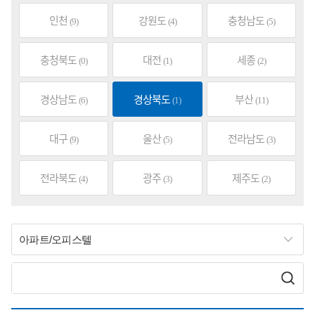
인천
강원도
충청남도
(9)
(4)
(5)
충청북도
대전
세종
(0)
(1)
(2)
경상남도
경상북도
부산
(6)
(1)
(11)
대구
울산
전라남도
(9)
(5)
(3)
전라북도
광주
제주도
(4)
(3)
(2)
아파트/오피스텔