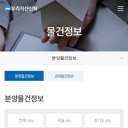
물건정보
분양물건정보
분양물건정보
공매물건정보
분양물건정보
전체
서울
경기도
(180)
(46)
(69)