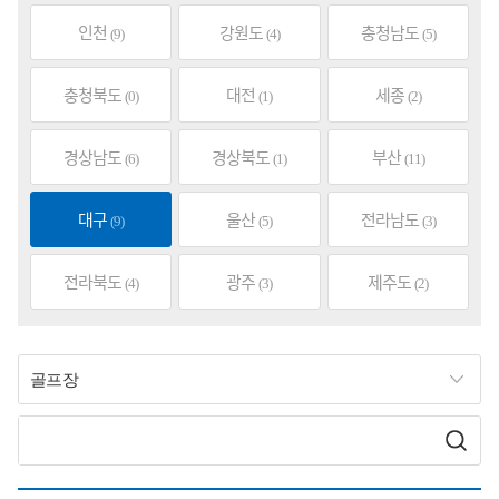
인천
강원도
충청남도
(9)
(4)
(5)
충청북도
대전
세종
(0)
(1)
(2)
경상남도
경상북도
부산
(6)
(1)
(11)
대구
울산
전라남도
(9)
(5)
(3)
전라북도
광주
제주도
(4)
(3)
(2)
골프장