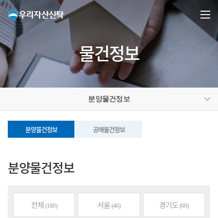
물건정보
분양물건정보
분양물건정보
공매물건정보
분양물건정보
전체
서울
경기도
(180)
(46)
(69)