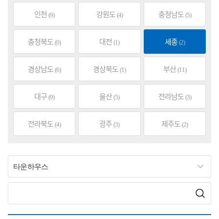
인천
강원도
충청남도
(9)
(4)
(5)
충청북도
대전
세종
(0)
(1)
(2)
경상남도
경상북도
부산
(6)
(1)
(11)
대구
울산
전라남도
(9)
(5)
(3)
전라북도
광주
제주도
(4)
(3)
(2)
타운하우스