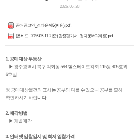
2026. 05. 28
공매공고안_정다운MG(씨원).pdf
(온비드_2026-05-11 기준) 감정평가서_정다운MG(씨원).pdf
1. 공매대상 부동산
▶ 광주광역시 북구 각화동 594 힐스테이트각화 115동 405호외
6호실
※ 공매대상물건의 표시는 공부와 다를 수 있으니 공부를 필히
확인하시기 바랍니다.
2. 매각방법
▶ 개별매각
3. 인터넷 입찰일시 및 최저 입찰가격