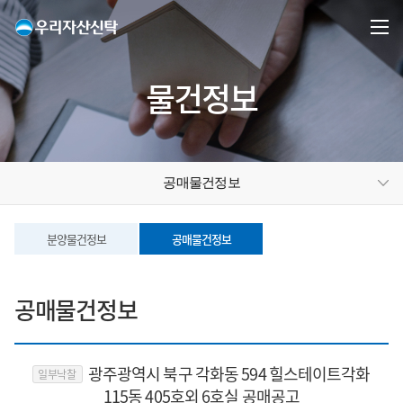
물건정보
공매물건정보
분양물건정보
공매물건정보
공매물건정보
광주광역시 북구 각화동 594 힐스테이트각화
일부낙찰
115동 405호외 6호실 공매공고