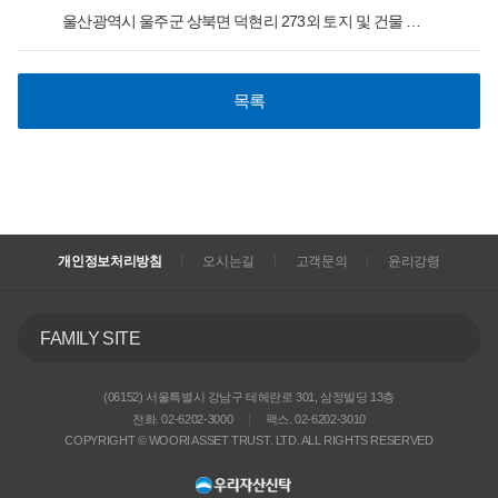
울산광역시 울주군 상북면 덕현리 273외 토지 및 건물 일괄매각
목록
개인정보처리방침
오시는길
고객문의
윤리강령
FAMILY SITE
(06152) 서울특별시 강남구 테헤란로 301, 삼정빌딩 13층
전화. 02-6202-3000
팩스. 02-6202-3010
COPYRIGHT © WOORI ASSET TRUST. LTD. ALL RIGHTS RESERVED