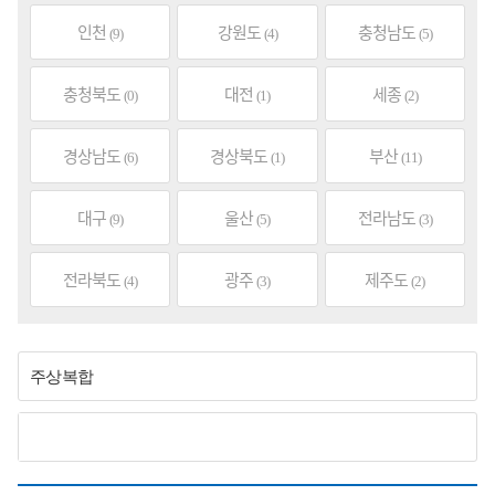
인천
강원도
충청남도
(9)
(4)
(5)
충청북도
대전
세종
(0)
(1)
(2)
경상남도
경상북도
부산
(6)
(1)
(11)
대구
울산
전라남도
(9)
(5)
(3)
전라북도
광주
제주도
(4)
(3)
(2)
주상복합