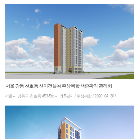
서울 강동 천호동 산이건설㈜ 주상복합 책준확약 관리형
서울시 강동구 천호동 453-5번지 외 5필지
/
주상복합
/
2020. 04. 30
/