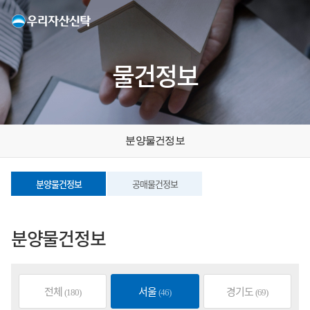
물건정보
분양물건정보
분양물건정보
공매물건정보
분양물건정보
전체
서울
경기도
(180)
(46)
(69)