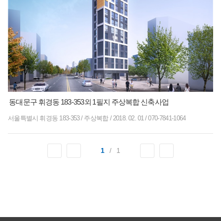
동대문구 휘경동 183-353외 1필지 주상복합 신축사업
서울특별시 휘경동 183-353
/
주상복합
/
2018. 02. 01
/
070-7841-1064
1
/
1