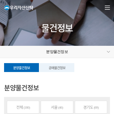
물건정보
분양물건정보
분양물건정보
공매물건정보
분양물건정보
전체
서울
경기도
(180)
(46)
(69)