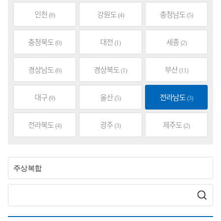
인천
강원도
충청남도
(9)
(4)
(5)
충청북도
대전
세종
(0)
(1)
(2)
경상남도
경상북도
부산
(6)
(1)
(11)
대구
울산
전라남도
(9)
(5)
(3)
전라북도
광주
제주도
(4)
(3)
(2)
주상복합