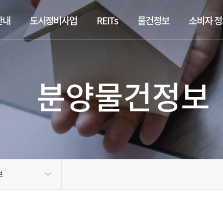
안내
도시정비사업
REITs
물건정보
소비자 
분양물건정보
보