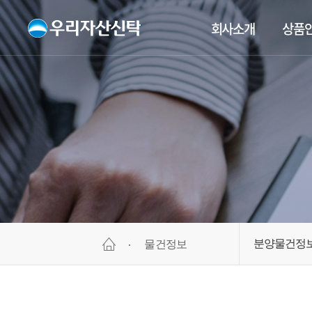
회사소개
상품
분양물건정
물건정보