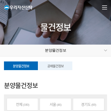
물건정보
분양물건정보
분양물건정보
공매물건정보
분양물건정보
전체
서울
경기도
(180)
(46)
(69)