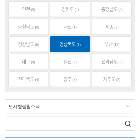
인천
강원도
충청남도
(9)
(4)
(5)
충청북도
대전
세종
(0)
(1)
(2)
경상남도
경상북도
부산
(6)
(1)
(11)
대구
울산
전라남도
(9)
(5)
(3)
전라북도
광주
제주도
(4)
(3)
(2)
도시형생활주택