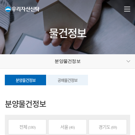
물건정보
분양물건정보
분양물건정보
공매물건정보
분양물건정보
전체
서울
경기도
(180)
(46)
(69)