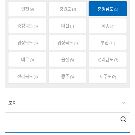
인천
강원도
충청남도
(9)
(4)
(5)
충청북도
대전
세종
(0)
(1)
(2)
경상남도
경상북도
부산
(6)
(1)
(11)
대구
울산
전라남도
(9)
(5)
(3)
전라북도
광주
제주도
(4)
(3)
(2)
토지