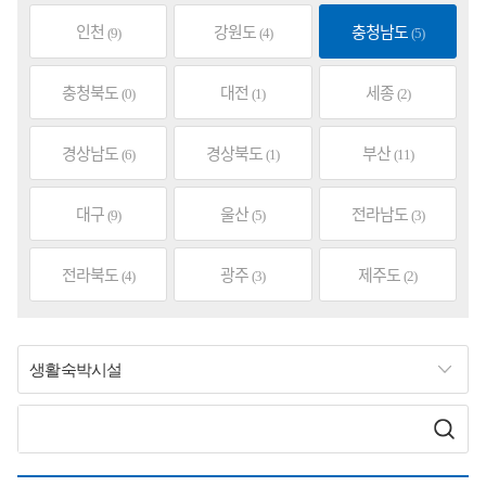
인천
강원도
충청남도
(9)
(4)
(5)
충청북도
대전
세종
(0)
(1)
(2)
경상남도
경상북도
부산
(6)
(1)
(11)
대구
울산
전라남도
(9)
(5)
(3)
전라북도
광주
제주도
(4)
(3)
(2)
생활숙박시설