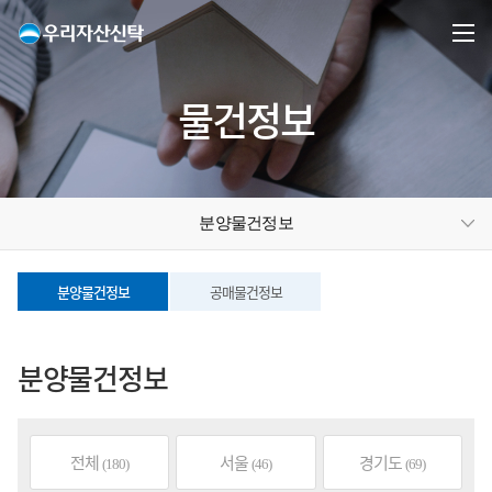
물건정보
분양물건정보
분양물건정보
공매물건정보
분양물건정보
전체
서울
경기도
(180)
(46)
(69)