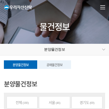
물건정보
분양물건정보
분양물건정보
공매물건정보
분양물건정보
전체
서울
경기도
(180)
(46)
(69)