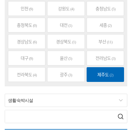
인천
강원도
충청남도
(9)
(4)
(5)
충청북도
대전
세종
(0)
(1)
(2)
경상남도
경상북도
부산
(6)
(1)
(11)
대구
울산
전라남도
(9)
(5)
(3)
전라북도
광주
제주도
(4)
(3)
(2)
생활숙박시설