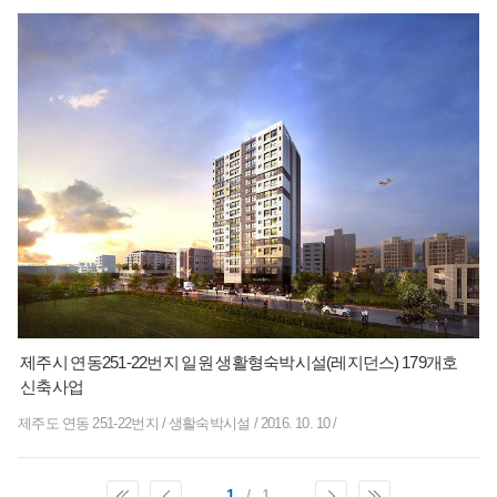
제주시 연동251-22번지 일원 생활형숙박시설(레지던스) 179개호
신축사업
제주도 연동 251-22번지
/
생활숙박시설
/
2016. 10. 10
/
1
/
1