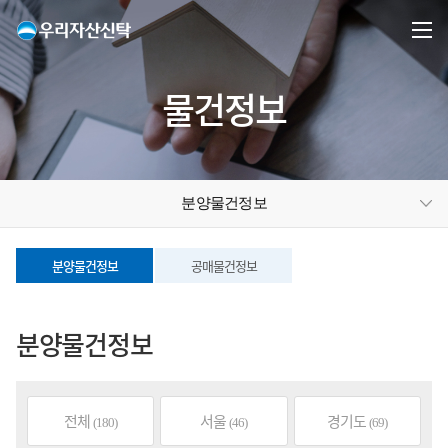
물건정보
분양물건정보
분양물건정보
공매물건정보
분양물건정보
전체
서울
경기도
(180)
(46)
(69)