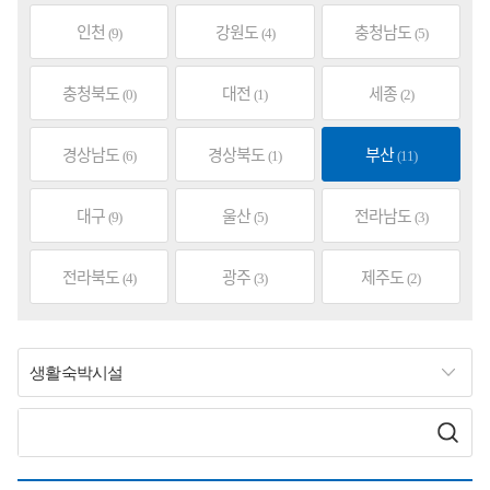
인천
강원도
충청남도
(9)
(4)
(5)
충청북도
대전
세종
(0)
(1)
(2)
경상남도
경상북도
부산
(6)
(1)
(11)
대구
울산
전라남도
(9)
(5)
(3)
전라북도
광주
제주도
(4)
(3)
(2)
생활숙박시설