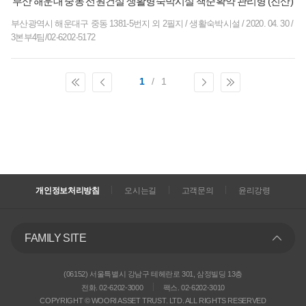
부산 해운대 중동 선원건설 생활형숙박시설 책준확약 관리형 (진산)
부산광역시 해운대구 중동 1381-5번지 외 2필지
/
생활숙박시설
/
2020. 04. 30
/
3본부4팀/02-6202-5172
1
/
1
개인정보처리방침
오시는길
고객문의
윤리강령
FAMILY SITE
(06152) 서울특별시 강남구 테헤란로 301, 삼정빌딩 13층
전화. 02-6202-3000
팩스. 02-6202-3010
COPYRIGHT © WOORI ASSET TRUST. LTD. ALL RIGHTS RESERVED