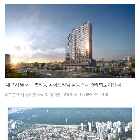
대구시 달서구 본리동 동서프라임 공동주택 관리형토지신탁
대구광역시 본리동 657-3
/
아파트
/
2018. 08. 17
/
053-721-7970