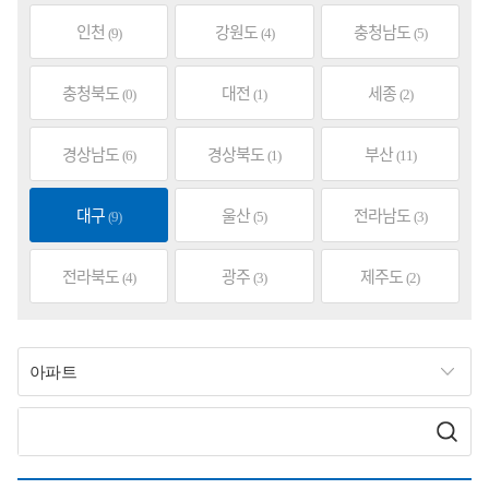
인천
강원도
충청남도
(9)
(4)
(5)
충청북도
대전
세종
(0)
(1)
(2)
경상남도
경상북도
부산
(6)
(1)
(11)
대구
울산
전라남도
(9)
(5)
(3)
전라북도
광주
제주도
(4)
(3)
(2)
아파트