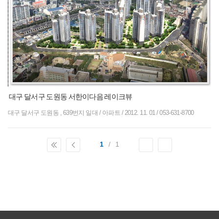
대구 달서구 도원동 서한이다음 레이크뷰
대구 달서구 도원동 , 639번지 일대
/
아파트
/
2012. 11. 01
/
053-631-8700
1
/
1