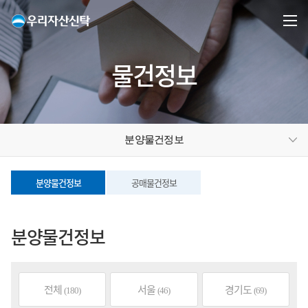
물건정보
분양물건정보
분양물건정보
공매물건정보
분양물건정보
전체
서울
경기도
(180)
(46)
(69)