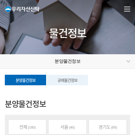
물건정보
분양물건정보
분양물건정보
공매물건정보
분양물건정보
전체
서울
경기도
(180)
(46)
(69)