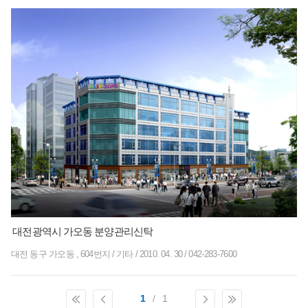
대전광역시 가오동 분양관리신탁
대전 동구 가오동 , 604번지
/
기타
/
2010. 04. 30
/
042-283-7600
1
/
1