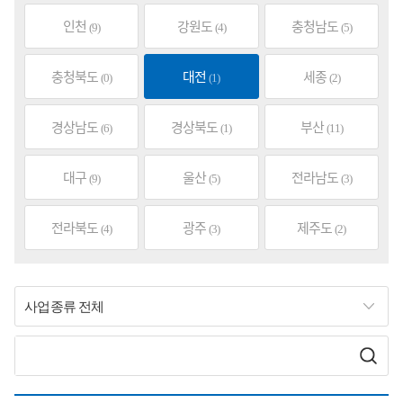
인천
강원도
충청남도
(9)
(4)
(5)
충청북도
대전
세종
(0)
(1)
(2)
경상남도
경상북도
부산
(6)
(1)
(11)
대구
울산
전라남도
(9)
(5)
(3)
전라북도
광주
제주도
(4)
(3)
(2)
사업종류 전체