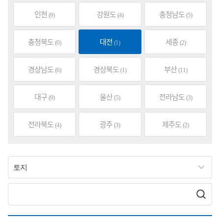
인천
강원도
충청남도
(9)
(4)
(5)
충청북도
대전
세종
(0)
(1)
(2)
경상남도
경상북도
부산
(6)
(1)
(11)
대구
울산
전라남도
(9)
(5)
(3)
전라북도
광주
제주도
(4)
(3)
(2)
토지