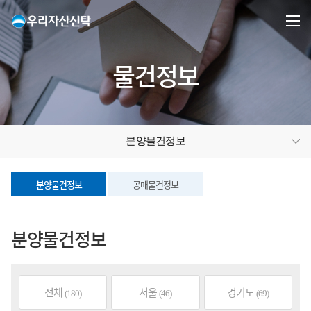
물건정보
분양물건정보
분양물건정보
공매물건정보
분양물건정보
전체
서울
경기도
(180)
(46)
(69)