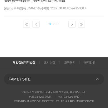
울산 남구 매암동 한양썬라이즈 주상복합
울산 남구 매암동 , 220-1
/
주상복합
/
2012. 08. 01
/
052-911-9003
1
/
1
개인정보처리방침
오시는길
고객문의
윤리강령
FAMILY SITE
(06152) 서울특별시 강남구 테헤란로 301, 삼정빌딩 13층
전화. 02-6202-3000
팩스. 02-6202-3010
COPYRIGHT © WOORI ASSET TRUST. LTD. ALL RIGHTS RESERVED