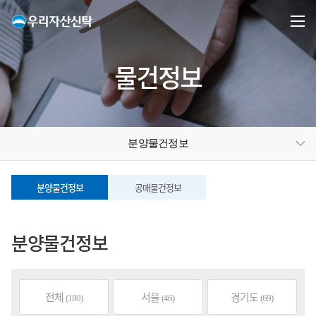
물건정보
분양물건정보
분양물건정보
공매물건정보
분양물건정보
전체
서울
경기도
(180)
(46)
(69)