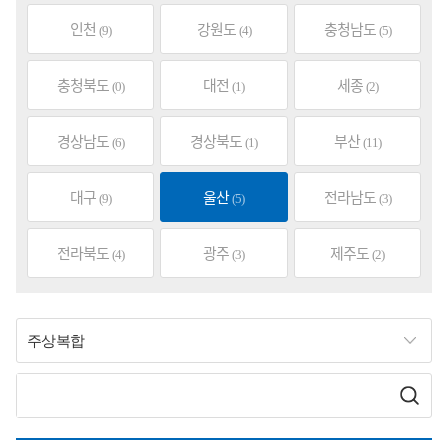
인천
강원도
충청남도
(9)
(4)
(5)
충청북도
대전
세종
(0)
(1)
(2)
경상남도
경상북도
부산
(6)
(1)
(11)
대구
울산
전라남도
(9)
(5)
(3)
전라북도
광주
제주도
(4)
(3)
(2)
주상복합