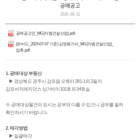
공매공고
2025. 08. 11
공매공고안_MG(지엠건설산업).pdf
(온비드_2025-07-07 기준) 감정평가서_MG(지엠건설산업)_
압축.pdf
1. 공매대상 부동산
▶ 경상북도 경주시 감포읍 오류리 281-1외 2필지
감포비치레지던스 상가비이101호외 34호실
※ 공매대상물건의 표시는 공부와 다를 수 있으니 공부를 필히
확인하시기 바랍니다.
2. 매각방법
▶ 일괄매각