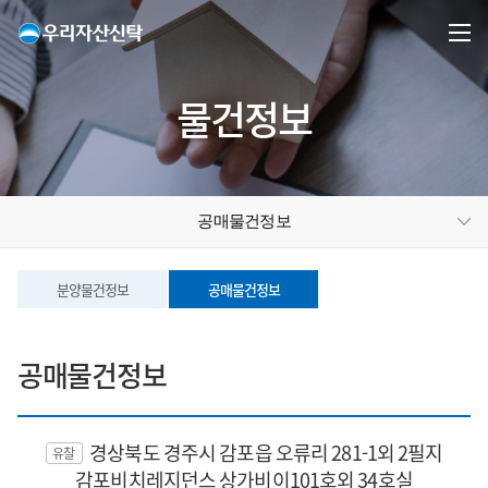
물건정보
공매물건정보
분양물건정보
공매물건정보
공매물건정보
경상북도 경주시 감포읍 오류리 281-1외 2필지
유찰
감포비치레지던스 상가비이101호외 34호실