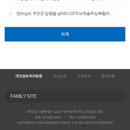
전라남도 무안군 삼향읍 남악리 2273 뉴캐슬주상복합아파트 제1층 제119호 공매공고
목록
개인정보처리방침
오시는길
고객문의
윤리강령
FAMILY SITE
(06152) 서울특별시 강남구 테헤란로 301, 삼정빌딩 13층
전화. 02-6202-3000
팩스. 02-6202-3010
COPYRIGHT © WOORI ASSET TRUST. LTD. ALL RIGHTS RESERVED