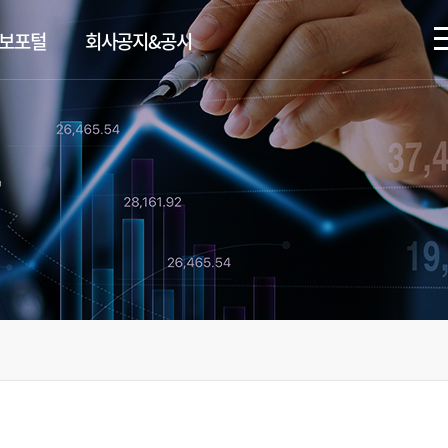
정보포털
회사공지&공시
탁