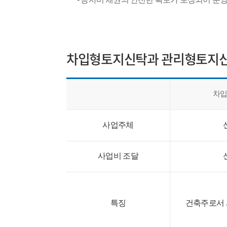
차입형토지신탁과 관리형토지
차
사업주체
사업비 조달
특징
건축주로서 