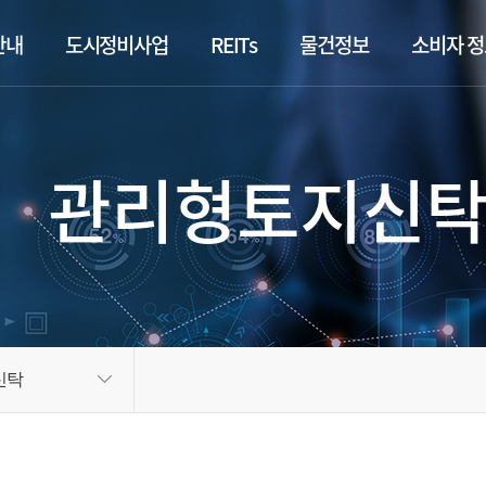
안내
도시정비사업
REITs
물건정보
소비자 
관리형토지신
신탁